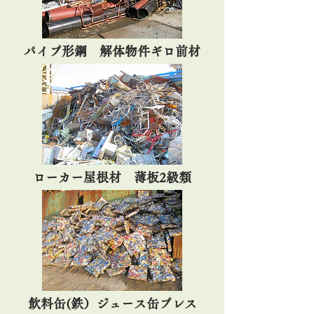
パイプ形鋼 解体物件ギロ前材
ローカー屋根材 薄板2級類
飲料缶(鉄）ジュース缶プレス