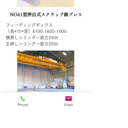
NO41型押出式スクラップ締プレス
フィーディングボックス
（長×巾×深）4100-1800-1000
横押しシリンダー能力250t
主押しシリンダー能力250t
高速天井走行クレーン12.0t
Phone
Email
巻上 35ｍ
横行 60ｍ
走行 100ｍ